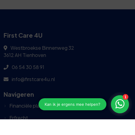
First Care 4U
Westbroekse Binnenweg 32
3612 AH
Tienhoven
06 54 30 58 91
info@firstcare4u.nl
Navigeren
Financiële planning
Erfrecht
Advies bij scheiden