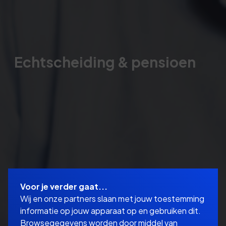
Echtscheiding & pensioen
Voor je verder gaat...
Wij en onze partners slaan met jouw toestemming
informatie op jouw apparaat op en gebruiken dit.
Browsegegevens worden door middel van