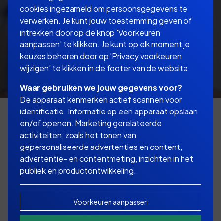
cookies ingezameld om persoonsgegevens te
verwerken. Je kunt jouw toestemming geven of
intrekken door op de knop 'Voorkeuren
aanpassen' te klikken. Je kunt op elk moment je
keuzes beheren door op 'Privacy voorkeuren
wijzigen' te klikken in de footer van de website.
Waar gebruiken we jouw gegevens voor?
De apparaat kenmerken actief scannen voor
identificatie. Informatie op een apparaat opslaan
en/of openen. Marketing gerelateerde
activiteiten, zoals het tonen van
De verdeling van het ouderdomspensioen
gepersonaliseerde advertenties en content,
staat ook bekend als de verevening van
advertentie- en contentmeting, inzichten in het
pensioenrechten bij scheiding. Hieronder
publiek en productontwikkeling.
vindt u aanvullende informatie!
Voorkeuren aanpassen
Verdeling van pensioenrechten bij