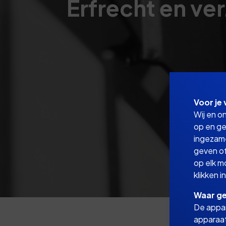
Erfrecht en ve
Voor je 
Wij en o
op en ge
ingezam
geven of
op elk m
klikken 
Waar ge
De appar
apparaat