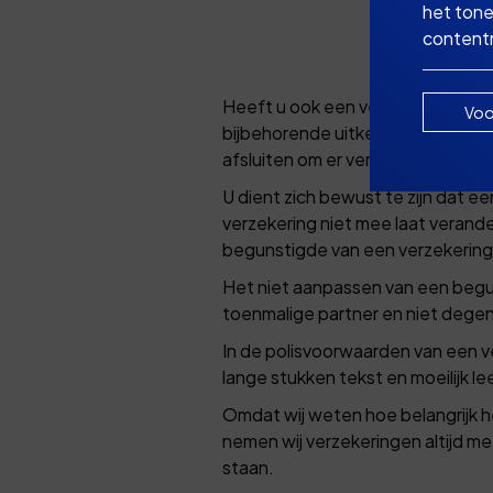
het tone
Alge
contentm
Heeft u ook een verzekering afges
Voo
bijbehorende uitkeringen verzamele
afsluiten om er vervolgens nooit me
U dient zich bewust te zijn dat ee
verzekering niet mee laat verande
begunstigde van een verzekering 
Het niet aanpassen van een begun
toenmalige partner en niet degen
In de polisvoorwaarden van een ve
lange stukken tekst en moeilijk le
Omdat wij weten hoe belangrijk he
nemen wij verzekeringen altijd m
staan.